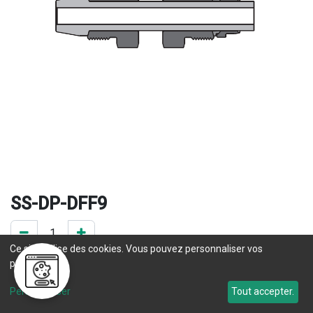
SS-DP-DFF9
Ce site utilise des cookies. Vous pouvez personnaliser vos
0 Pce en stock
préférences.
Personnaliser
Tout accepter.
Une question concernant un délai de livraison ? Prenez 
contact
 avec notre service commercial. 