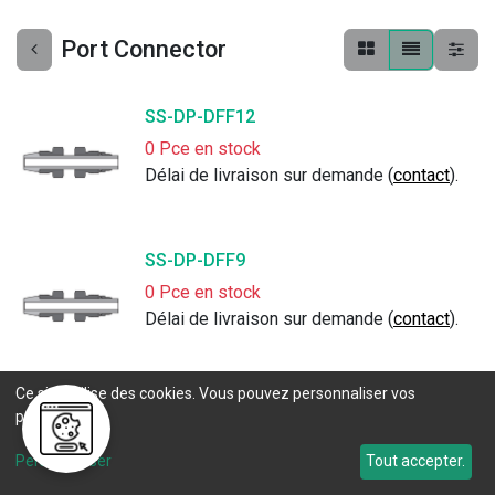
Port Connector
SS-DP-DFF12
0 Pce en stock
Délai de livraison sur demande (
contact
).
SS-DP-DFF9
0 Pce en stock
Délai de livraison sur demande (
contact
).
Ce site utilise des cookies. Vous pouvez personnaliser vos
SS-DP-DFF8
préférences.
0 Pce en stock
Livraison en 
25 jours ouvrés
. 
Personnaliser
Tout accepter.