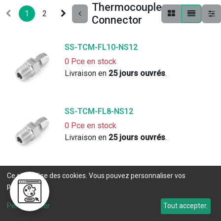
Thermocouple
1
2
Connector
SS-TCM-FL10-NS12
0 Pce en stock
Livraison en 
25 jours ouvrés
. 
SS-TCM-FL8-NS12
0 Pce en stock
Livraison en 
25 jours ouvrés
. 
SS-TCM-FL6-NS12
Ce site utilise des cookies. Vous pouvez personnaliser vos
préférences.
0 Pce en stock
Délai de livraison sur demande (
contact
).
Personnaliser
Tout accepter.