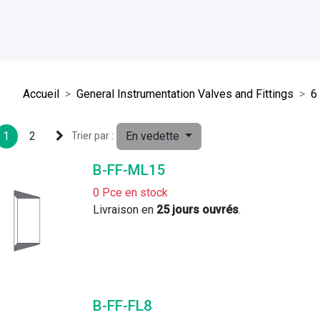
Accueil
General Instrumentation Valves and Fittings
6
1
2
En vedette
Trier par :
B-FF-ML15
0 Pce en stock
Livraison en 
25 jours ouvrés
. 
B-FF-FL8