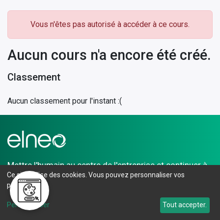
Vous n'êtes pas autorisé à accéder à ce cours.
Aucun cours n'a encore été créé.
Classement
Aucun classement pour l'instant :(
Mettre l'humain au centre de l'entreprise et continuer à
Ce site utilise des cookies. Vous pouvez personnaliser vos
la faire prospérer. C'est le défi auquel Elneo s'attache
préférences.
depuis 2004.
Personnaliser
Tout accepter.
TVA : FR 53 912 474 681