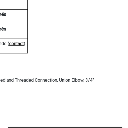
rés
rés
nde (
contact
).
ed and Threaded Connection, Union Elbow, 3/4"