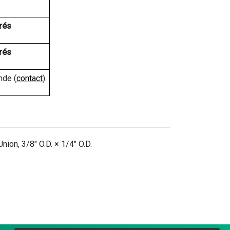
rés
rés
nde (
contact
).
ion, 3/8" O.D. × 1/4" O.D.