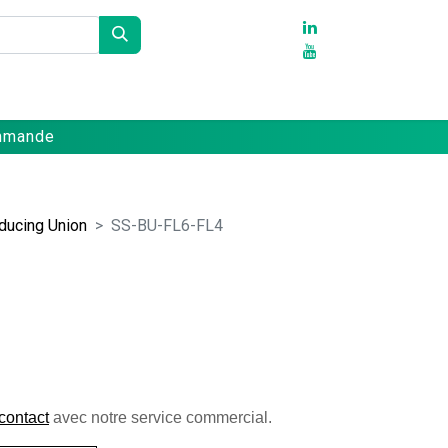
Partenaires
Références
Contact
ommande
ducing Union
SS-BU-FL6-FL4
contact
 avec notre service commercial. 