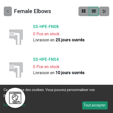
Female Elbows
SS-HPE-FNS8
0 Pce en stock
Livraison en 
25 jours ouvrés
. 
SS-HPE-FNS4
0 Pce en stock
Livraison en 
10 jours ouvrés
. 
Ce site utilise des cookies. Vous pouvez personnaliser vos
SS-HPE-FRT2
préférences.
0 Pce en stock
Délai de livraison sur demande (
contact
).
Personnaliser
Tout accepter.