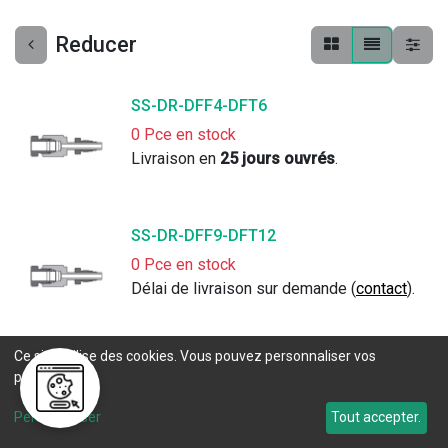
Reducer
SS-DR-DFF4-DFT6
0 Pce en stock
Livraison en 
25 jours ouvrés
. 
SS-DR-DFF9-DFT12
0 Pce en stock
Délai de livraison sur demande (
contact
).
Ce site utilise des cookies. Vous pouvez personnaliser vos
SS-DR-DFF8-DFT6
préférences.
0 Pce en stock
Livraison en 
25 jours ouvrés
. 
Personnaliser
Tout accepter.