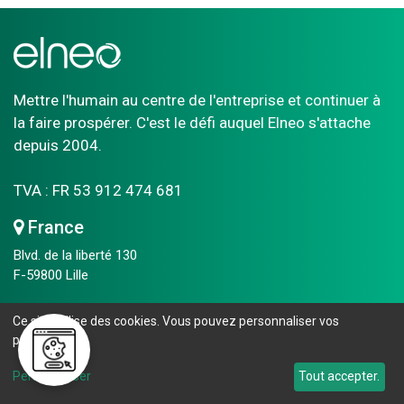
Mettre l'humain au centre de l'entreprise et continuer à
la faire prospérer. C'est le défi auquel Elneo s'attache
depuis 2004.
TVA : FR 53 912 474 681
France
Blvd. de la liberté 130
F-59800 Lille
T
+33 6 481 443 21
Ce site utilise des cookies. Vous pouvez personnaliser vos
F +33 7 886 443 40
préférences.
​​​​Nous contacter
Personnaliser
Tout accepter.