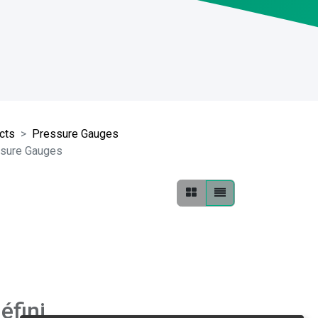
ucts
Pressure Gauges
ssure Gauges
éfini