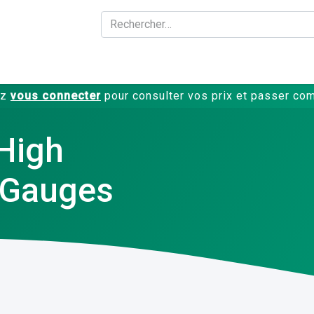
A propos
Produits
ez
vous connecter
pour consulter vos prix et passer c
 High
e Gauges