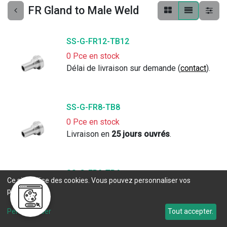
FR Gland to Male Weld
SS-G-FR12-TB12
0 Pce en stock
Délai de livraison sur demande (
contact
).
SS-G-FR8-TB8
0 Pce en stock
Livraison en 
25 jours ouvrés
. 
SS-G-FR8-TB6
Ce site utilise des cookies. Vous pouvez personnaliser vos
0 Pce en stock
préférences.
Délai de livraison sur demande (
contact
).
Personnaliser
Tout accepter.