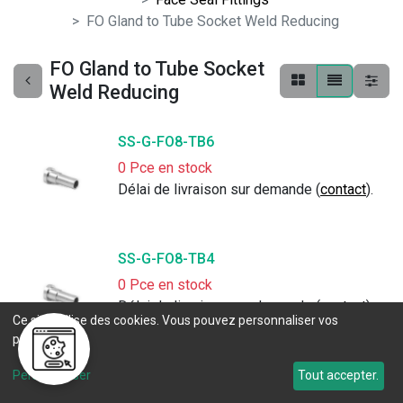
FO Gland to Tube Socket Weld Reducing
FO Gland to Tube Socket
Weld Reducing
SS-G-FO8-TB6
0 Pce en stock
Délai de livraison sur demande (
contact
).
SS-G-FO8-TB4
0 Pce en stock
Délai de livraison sur demande (
contact
).
Ce site utilise des cookies. Vous pouvez personnaliser vos
préférences.
SS-G-FO4-TB2
Personnaliser
Tout accepter.
0 Pce en stock