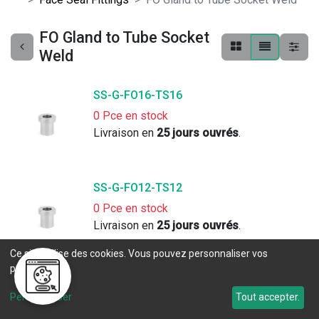
FO Gland to Tube Socket
Weld
SS-G-FO16-TS16
0 Pce en stock
Livraison en 
25 jours ouvrés
. 
SS-G-FO12-TS12
0 Pce en stock
Livraison en 
25 jours ouvrés
. 
Ce site utilise des cookies. Vous pouvez personnaliser vos
préférences.
SS-G-FO8-TS8
Personnaliser
Tout accepter.
0 Pce en stock
Livraison en 
10 jours ouvrés
. 