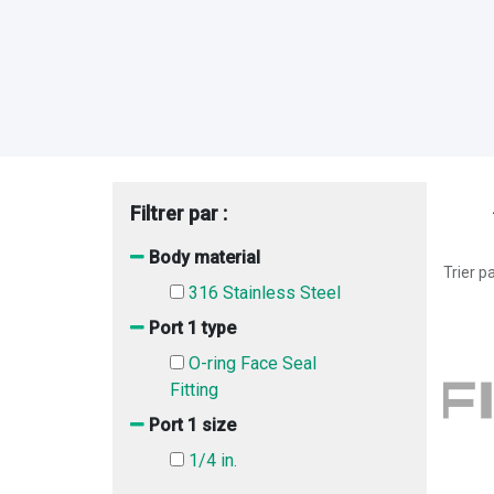
Filtrer par :
Body material
Trier pa
316 Stainless Steel
Port 1 type
O-ring Face Seal
Fitting
Port 1 size
1/4 in.