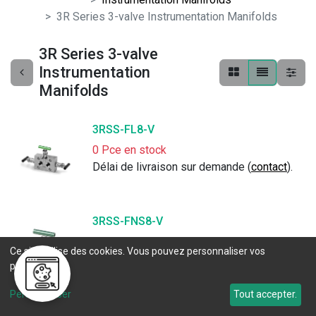
3R Series 3-valve Instrumentation Manifolds
3R Series 3-valve
Instrumentation
Manifolds
3RSS-FL8-V
0 Pce en stock
Délai de livraison sur demande (
contact
).
3RSS-FNS8-V
0 Pce en stock
Ce site utilise des cookies. Vous pouvez personnaliser vos
Livraison en 
25 jours ouvrés
. 
préférences.
Personnaliser
Tout accepter.