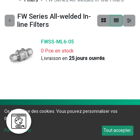
FW Series All-welded In-
line Filters
FWSS-ML6-05
0 Pce en stock
Livraison en 
25 jours ouvrés
. 
Ce site utilise des cookies. Vous pouvez personnaliser vos
préférences.
Personnaliser
Tout accepter.
Mettre l'humain au centre de l'entreprise et continuer à
la faire prospérer. C'est le défi auquel Elneo s'attache