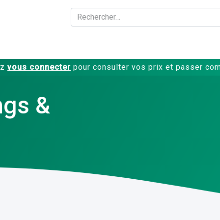
A propos
Produits
ez
vous connecter
pour consulter vos prix et passer c
ings &