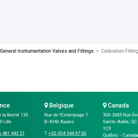
General Instrumentation Valves and Fittings
Calibration Fitti
nce
Belgique
Canada
e la liberté 130
Rue de l'Estampage 7
300-2685 Rue Ro
 Lille
B-4340 Awans
Sainte-Adèle, QC
1C9
6 481 443 21
T
+32 (0)4 344 97 00
Québec - Canada