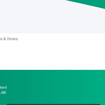
ngs & Hoses
lland
 J8B