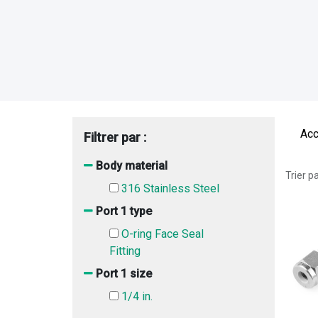
Acc
Filtrer par :
Body material
Trier pa
316 Stainless Steel
Port 1 type
O-ring Face Seal
Fitting
Port 1 size
1/4 in.