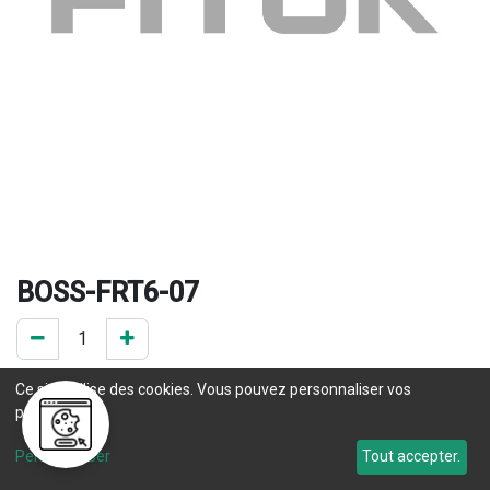
BOSS-FRT6-07
0 Pce en stock
Ce site utilise des cookies. Vous pouvez personnaliser vos
préférences.
Une question concernant un délai de livraison ? Prenez 
Personnaliser
Tout accepter.
contact
 avec notre service commercial. 