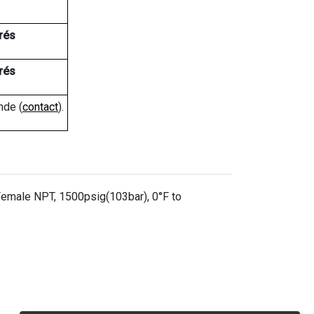
rés
rés
nde (
contact
).
 Female NPT, 1500psig(103bar), 0°F to