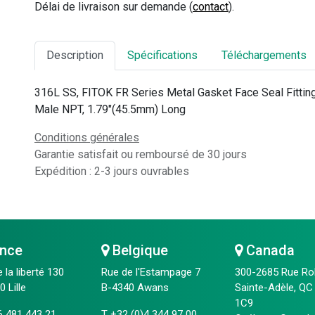
Délai de livraison sur demande (
contact
).
Description
Spécifications
Téléchargements
316L SS, FITOK FR Series Metal Gasket Face Seal Fittin
Male NPT, 1.79"(45.5mm) Long
Conditions générales
Garantie satisfait ou remboursé de 30 jours
Expédition : 2-3 jours ouvrables
nce
Belgique
Canada
e la liberté 130
Rue de l'Estampage 7
300-2685 Rue Ro
 Lille
B-4340 Awans
Sainte-Adèle, QC
1C9
6 481 443 21
T
+32 (0)4 344 97 00