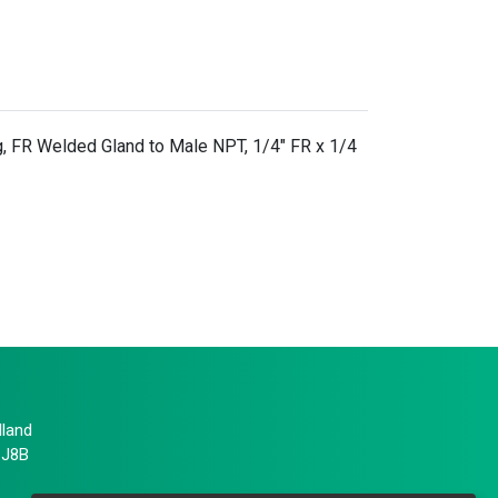
g, FR Welded Gland to Male NPT, 1/4" FR x 1/4
lland
 J8B