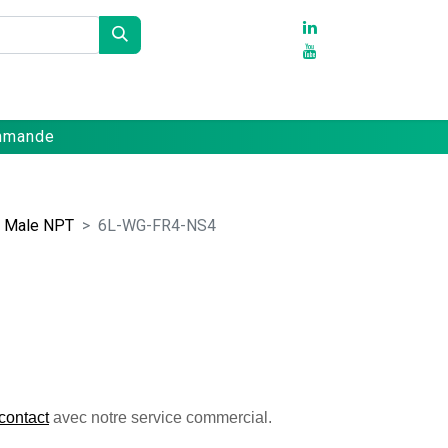
Partenaires
Références
Contact
ommande
o Male NPT
6L-WG-FR4-NS4
contact
 avec notre service commercial. 