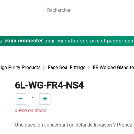
A propos
Produits
ez
vous connecter
pour consulter vos prix et passer c
High Purity Products
Face Seal Fittings
FR Welded Gland t
6L-WG-FR4-NS4
0 Pce en stock
Une question concernant un délai de livraison ? Prenez 