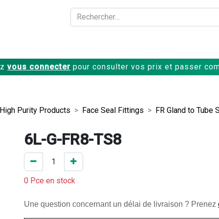
A propos
Produits
ez
vous connecter
pour consulter vos prix et passer c
 High Purity Products
Face Seal Fittings
FR Gland to Tube 
6L-G-FR8-TS8
0 Pce en stock
Une question concernant un délai de livraison ? Prenez 