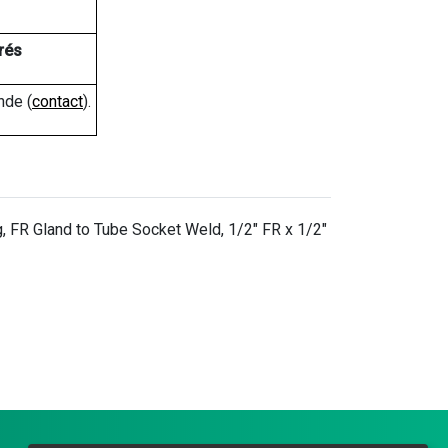
rés
nde (
contact
).
, FR Gland to Tube Socket Weld, 1/2" FR x 1/2"