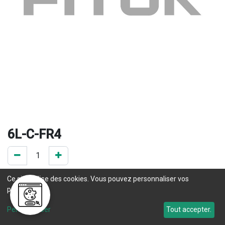
6L-C-FR4
0 Pce en stock
Ce site utilise des cookies. Vous pouvez personnaliser vos
préférences.
Une question concernant un délai de livraison ? Prenez 
Personnaliser
Tout accepter.
contact
 avec notre service commercial. 