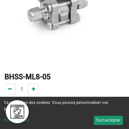
BHSS-ML8-05
0 Pce en stock
Ce site utilise des cookies. Vous pouvez personnaliser vos
préférences.
Une question concernant un délai de livraison ? Prenez 
Personnaliser
Tout accepter.
contact
 avec notre service commercial. 